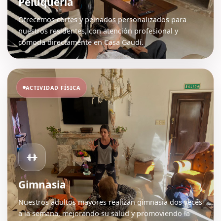
Peluquería
Ofrecemos cortes y peinados personalizados para
nuestros residentes, con atención profesional y
cómoda directamente en Casa Gaudí.
ACTIVIDAD FÍSICA
Gimnasia
Nuestros adultos mayores realizan gimnasia dos veces
a la semana, mejorando su salud y promoviendo la