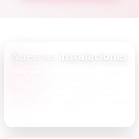
Nuestras
instalaciones
Cada detalle está pensado para brindar el máximo
confort y bienestar. Desde amplias y luminosas
habitaciones hasta áreas comunes diseñadas para
fomentar la convivencia y la alegría, nuestras
instalaciones reflejan un compromiso con la calidad y el
cuidado.