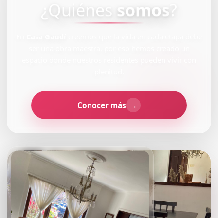
¿Quiénes
somos
?
En
Casa Gaudí
creemos que la vida en cada etapa debe
ser una obra maestra, por eso hemos creado un
espacio donde nuestros residentes pueden vivir con
plenitud.
Conocer más
→